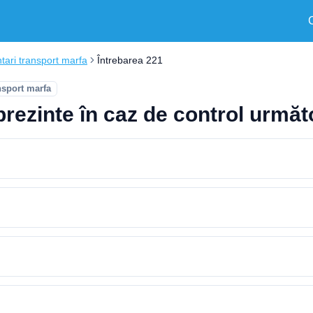
ari transport marfa
Întrebarea 221
nsport marfa
prezinte în caz de control urmă