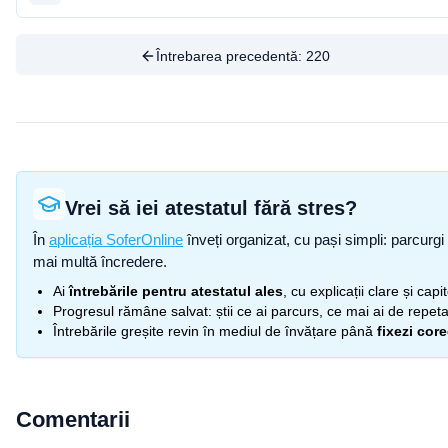
Întrebarea precedentă:
220
Vrei să iei atestatul fără stres?
În
aplicația SoferOnline
înveți organizat, cu pași simpli: parcurgi 
mai multă încredere.
Ai
întrebările pentru atestatul ales
, cu explicații clare și cap
Progresul rămâne salvat: știi ce ai parcurs, ce mai ai de repetat
Întrebările greșite revin în mediul de învățare până
fixezi cor
Comentarii