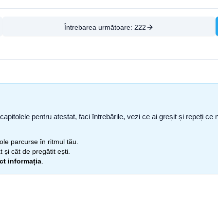
Întrebarea următoare:
222
capitolele pentru atestat, faci întrebările, vezi ce ai greșit și repeți 
itole parcurse în ritmul tău.
 și cât de pregătit ești.
ect informația
.