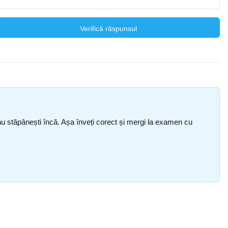
Verifică răspunsul
ce nu stăpânești încă. Așa înveți corect și mergi la examen cu