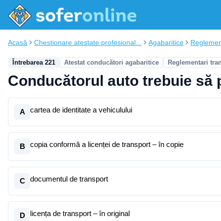
Acasă
Chestionare atestate profesional...
Agabaritice
Reglement
Întrebarea 221
Atestat conducători agabaritice
Reglementari tra
Conducătorul auto trebuie să 
cartea de identitate a vehiculului
A
copia conformă a licenței de transport – în copie
B
documentul de transport
C
licența de transport – în original
D