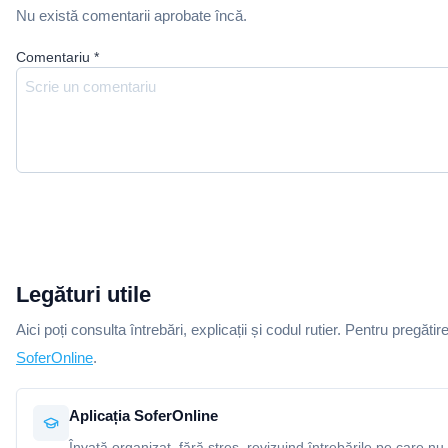
Nu există comentarii aprobate încă.
Comentariu
*
Legături utile
Aici poți consulta întrebări, explicații și codul rutier. Pentru pregătir
SoferOnline
.
Aplicația SoferOnline
Învață organizat, fără stres, revizuind întrebările pe care nu 