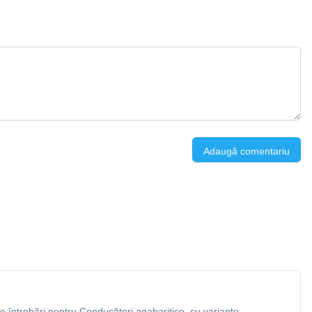
Adaugă comentariu
 întrebări pentru Conducători agabaritice, cu variante,