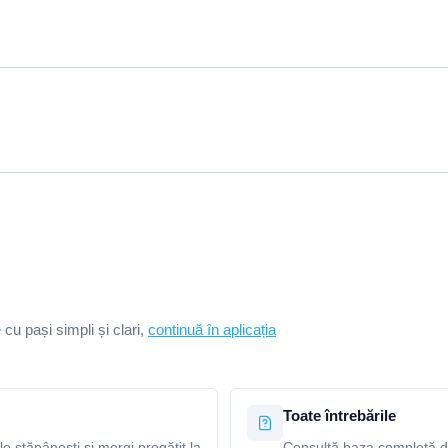
e cu pași simpli și clari,
continuă în aplicația
Toate întrebările
le stăpânești și mergi pregătit la
Consultă baza completă de