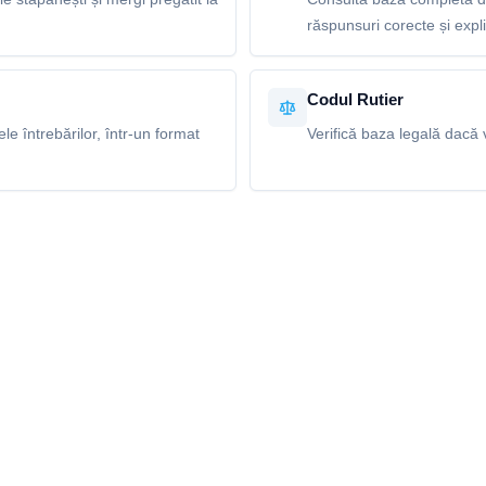
răspunsuri corecte și explic
Codul Rutier
e întrebărilor, într-un format
Verifică baza legală dacă v