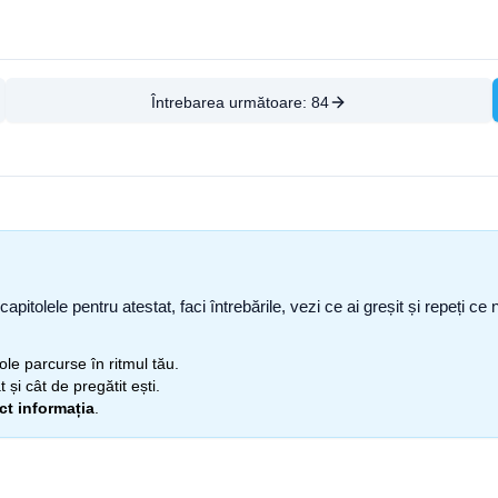
Întrebarea următoare:
84
capitolele pentru atestat, faci întrebările, vezi ce ai greșit și repeți 
itole parcurse în ritmul tău.
 și cât de pregătit ești.
ect informația
.