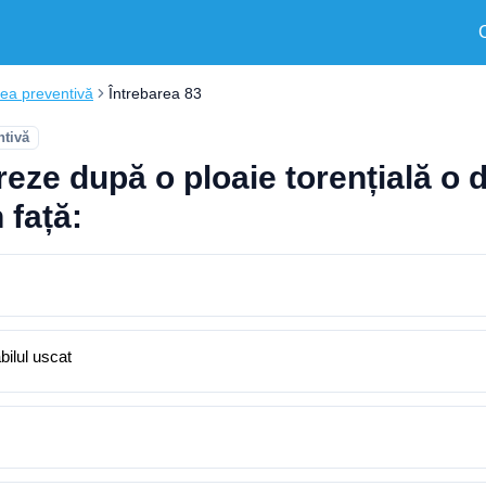
ea preventivă
Întrebarea 83
tivă
eze după o ploaie torențială o 
 față:
bilul uscat