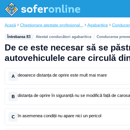
Acasă
Chestionare atestate profesional...
Agabaritice
Conducer
Întrebarea 83
Atestat conducători agabaritice
Conducerea preven
De ce este necesar să se păstr
autovehiculele care circulă din
deoarece distanța de oprire este mult mai mare
A
distanța de oprire în siguranță nu se modifică față de carosa
B
în asemenea condiții nu apare nici un pericol
C