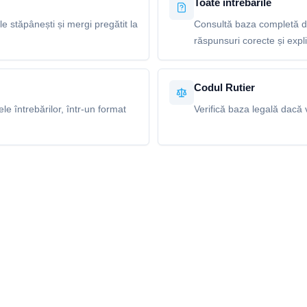
Toate întrebările
le stăpânești și mergi pregătit la
Consultă baza completă de
răspunsuri corecte și explic
Codul Rutier
e întrebărilor, într-un format
Verifică baza legală dacă v