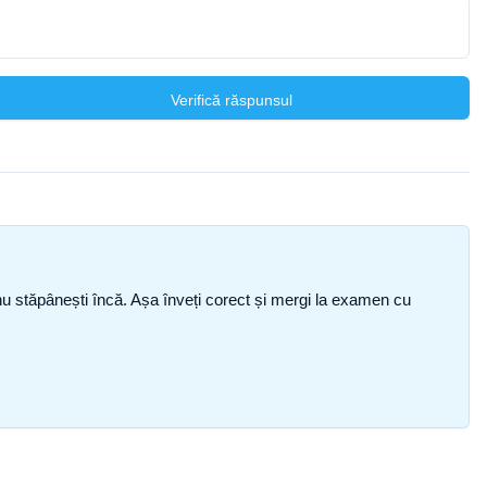
Verifică răspunsul
ce nu stăpânești încă. Așa înveți corect și mergi la examen cu