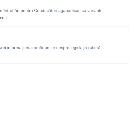
 întrebări pentru Conducători agabaritice, cu variante,
ații.
rei informații mai amănunțite despre legislația rutieră.