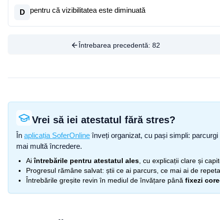
pentru că vizibilitatea este diminuată
D
Întrebarea precedentă:
82
Vrei să iei atestatul fără stres?
În
aplicația SoferOnline
înveți organizat, cu pași simpli: parcurgi 
mai multă încredere.
Ai
întrebările pentru atestatul ales
, cu explicații clare și cap
Progresul rămâne salvat: știi ce ai parcurs, ce mai ai de repetat
Întrebările greșite revin în mediul de învățare până
fixezi cor