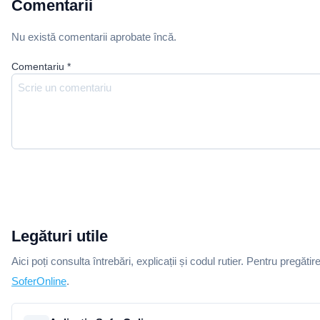
Comentarii
Nu există comentarii aprobate încă.
Comentariu
*
Legături utile
Aici poți consulta întrebări, explicații și codul rutier. Pentru pregătir
SoferOnline
.