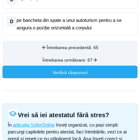
pe bancheta din spate a unui autoturism pentru a se
D
asigura o poziție orizontală a corpului
Întrebarea precedentă:
65
Întrebarea următoare:
67
Verifică răspunsul
Vrei să iei atestatul fără stres?
În
aplicația SoferOnline
înveți organizat, cu pași simpli:
parcurgi capitolele pentru atestat, faci întrebările, vezi ce ai
greșit și repeți ce nu stăpânești încă. Așa înveți corect și