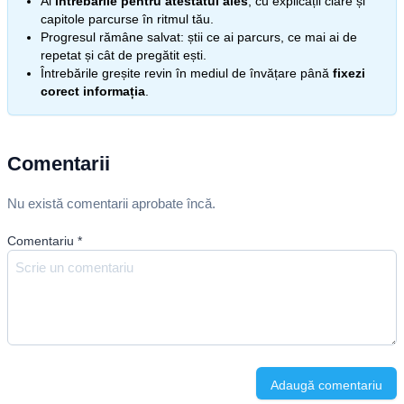
Ai
întrebările pentru atestatul ales
, cu explicații clare și
capitole parcurse în ritmul tău.
Progresul rămâne salvat: știi ce ai parcurs, ce mai ai de
repetat și cât de pregătit ești.
Întrebările greșite revin în mediul de învățare până
fixezi
corect informația
.
Comentarii
Nu există comentarii aprobate încă.
Comentariu
*
Adaugă comentariu