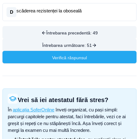
scăderea rezistenței la oboseală
D
Întrebarea precedentă:
49
Întrebarea următoare:
51
Verifică răspunsul
Vrei să iei atestatul fără stres?
În
aplicația SoferOnline
înveți organizat, cu pași simpli:
parcurgi capitolele pentru atestat, faci întrebările, vezi ce ai
greșit și repeți ce nu stăpânești încă. Așa înveți corect și
mergi la examen cu mai multă încredere.