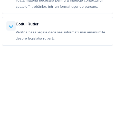
Toată materia necesară pentru a înțelege contextul din
spatele întrebărilor, într-un format ușor de parcurs.
Codul Rutier
Verifică baza legală dacă vrei informații mai amănunțite
despre legislația rutieră.