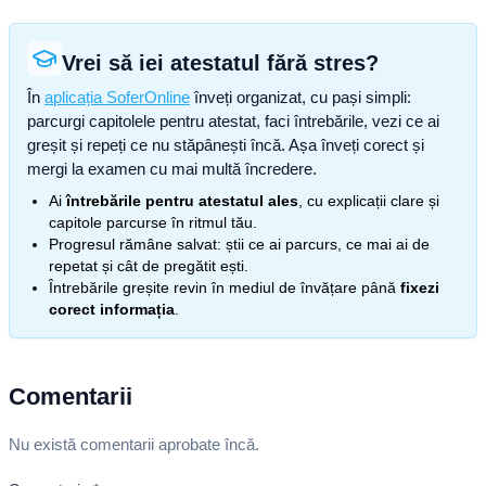
Vrei să iei atestatul fără stres?
În
aplicația SoferOnline
înveți organizat, cu pași simpli:
parcurgi capitolele pentru atestat, faci întrebările, vezi ce ai
greșit și repeți ce nu stăpânești încă. Așa înveți corect și
mergi la examen cu mai multă încredere.
Ai
întrebările pentru atestatul ales
, cu explicații clare și
capitole parcurse în ritmul tău.
Progresul rămâne salvat: știi ce ai parcurs, ce mai ai de
repetat și cât de pregătit ești.
Întrebările greșite revin în mediul de învățare până
fixezi
corect informația
.
Comentarii
Nu există comentarii aprobate încă.