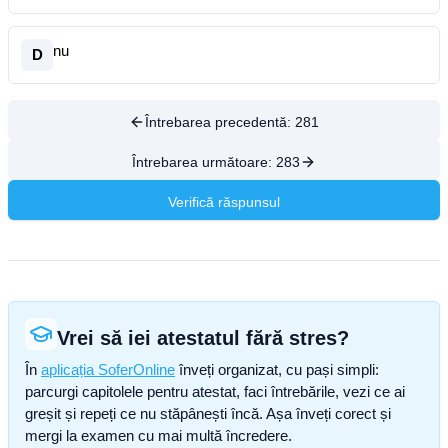
nu
D
Întrebarea precedentă:
281
Întrebarea următoare:
283
Verifică răspunsul
Vrei să iei atestatul fără stres?
În
aplicația SoferOnline
înveți organizat, cu pași simpli:
parcurgi capitolele pentru atestat, faci întrebările, vezi ce ai
greșit și repeți ce nu stăpânești încă. Așa înveți corect și
mergi la examen cu mai multă încredere.