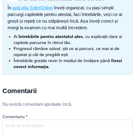
În
aplicația SoferOnline
înveți organizat, cu pași simpli:
parcurgi capitolele pentru atestat, faci întrebările, vezi ce ai
greșit și repeți ce nu stăpânești încă. Așa înveți corect și
mergi la examen cu mai multă încredere.
Ai
întrebările pentru atestatul ales
, cu explicații clare și
capitole parcurse în ritmul tău.
Progresul rămâne salvat: știi ce ai parcurs, ce mai ai de
repetat și cât de pregătit ești.
Întrebările greșite revin în mediul de învățare până
fixezi
corect informația
.
Comentarii
Nu există comentarii aprobate încă.
Comentariu
*