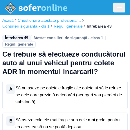
Acasă
Chestionare atestate profesional...
Consilieri siguranță - cls 1
Reguli generale
Întrebarea 49
Întrebarea 49
Atestat consilieri de siguranță - clasa 1
Reguli generale
Ce trebuie să efectueze conducătorul
auto al unui vehicul pentru colete
ADR în momentul incarcarii?
Să nu așeze pe coletele fragile alte colete și să le refuze
A
pe cele care prezintă deteriorări (scurgeri sau pierderi de
substanță)
Să așeze coletele mai fragile sub cele mai grele, pentru
B
ca acestea să nu se poată deplasa