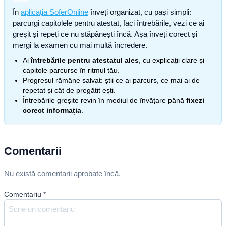
În
aplicația SoferOnline
înveți organizat, cu pași simpli:
parcurgi capitolele pentru atestat, faci întrebările, vezi ce ai
greșit și repeți ce nu stăpânești încă. Așa înveți corect și
mergi la examen cu mai multă încredere.
Ai
întrebările pentru atestatul ales
, cu explicații clare și
capitole parcurse în ritmul tău.
Progresul rămâne salvat: știi ce ai parcurs, ce mai ai de
repetat și cât de pregătit ești.
Întrebările greșite revin în mediul de învățare până
fixezi
corect informația
.
Comentarii
Nu există comentarii aprobate încă.
Comentariu
*