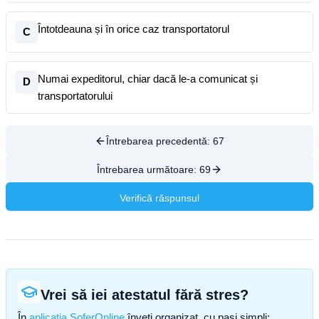
Întotdeauna și în orice caz transportatorul
C
Numai expeditorul, chiar dacă le-a comunicat și
D
transportatorului
Întrebarea precedentă:
67
Întrebarea următoare:
69
Verifică răspunsul
Vrei să iei atestatul fără stres?
În
aplicația SoferOnline
înveți organizat, cu pași simpli: