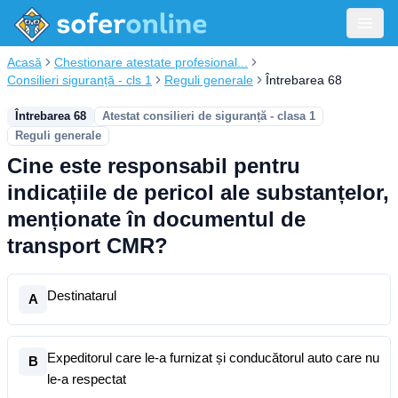
Acasă
Chestionare atestate profesional...
Consilieri siguranță - cls 1
Reguli generale
Întrebarea 68
Întrebarea 68
Atestat consilieri de siguranță - clasa 1
Reguli generale
Cine este responsabil pentru
indicațiile de pericol ale substanțelor,
menționate în documentul de
transport CMR?
Destinatarul
A
Expeditorul care le-a furnizat și conducătorul auto care nu
B
le-a respectat