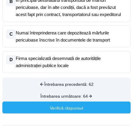
În principal destinatarul transportului de mărfuri
B
periculoase, dar în alte condiții, dacă a fost prevăzut
acest fapt prin contract, transportatorul sau expeditorul
Numai întreprinderea care depozitează mărfurile
C
periculoase înscrise în documentele de transport
Firma specializată desemnată de autoritățile
D
administrației publice locale
Întrebarea precedentă:
62
Întrebarea următoare:
64
Verifică răspunsul