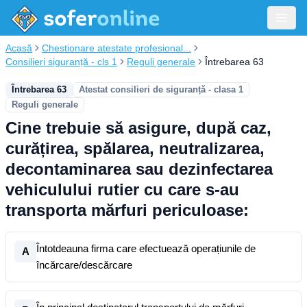
Acasă
Chestionare atestate profesional...
Consilieri siguranță - cls 1
Reguli generale
Întrebarea 63
Întrebarea 63
Atestat consilieri de siguranță - clasa 1
Reguli generale
Cine trebuie să asigure, după caz,
curățirea, spălarea, neutralizarea,
decontaminarea sau dezinfectarea
vehiculului rutier cu care s-au
transporta mărfuri periculoase:
Întotdeauna firma care efectuează operațiunile de
A
încărcare/descărcare