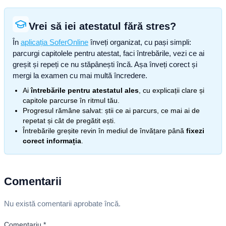
Vrei să iei atestatul fără stres?
În
aplicația SoferOnline
înveți organizat, cu pași simpli:
parcurgi capitolele pentru atestat, faci întrebările, vezi ce ai
greșit și repeți ce nu stăpânești încă. Așa înveți corect și
mergi la examen cu mai multă încredere.
Ai
întrebările pentru atestatul ales
, cu explicații clare și
capitole parcurse în ritmul tău.
Progresul rămâne salvat: știi ce ai parcurs, ce mai ai de
repetat și cât de pregătit ești.
Întrebările greșite revin în mediul de învățare până
fixezi
corect informația
.
Comentarii
Nu există comentarii aprobate încă.
Comentariu
*