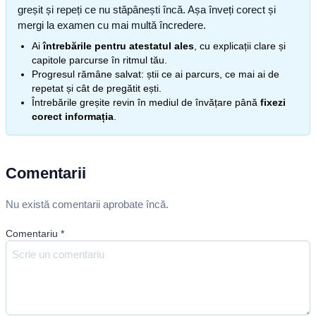
greșit și repeți ce nu stăpânești încă. Așa înveți corect și
mergi la examen cu mai multă încredere.
Ai
întrebările pentru atestatul ales
, cu explicații clare și
capitole parcurse în ritmul tău.
Progresul rămâne salvat: știi ce ai parcurs, ce mai ai de
repetat și cât de pregătit ești.
Întrebările greșite revin în mediul de învățare până
fixezi
corect informația
.
Comentarii
Nu există comentarii aprobate încă.
Comentariu
*