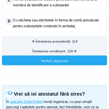
C
numărul de identificare a substanței
Cu eticheta sau etichetele în forma de romb prevăzute
D
pentru substanțele conținute în ambalaj
Întrebarea precedentă:
114
Întrebarea următoare:
116
Verifică răspunsul
Vrei să iei atestatul fără stres?
În
aplicația SoferOnline
înveți organizat, cu pași simpli:
parcurgi capitolele pentru atestat, faci întrebările, vezi ce ai