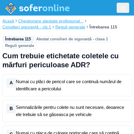
Acasă
Chestionare atestate profesional...
Consilieri siguranță - cls 1
Reguli generale
Întrebarea 115
Întrebarea 115
Atestat consilieri de siguranță - clasa 1
Reguli generale
Cum trebuie etichetate coletele cu
mărfuri periculoase ADR?
Numai cu plăci de pericol care se continuă numărul de
A
identificare a pericolului
Semnalizările pentru colete nu sunt necesare, deoarece
B
ele trebuie să se găseasca pe vehicule
Numai cu placa de culoare portocalie care să conțină