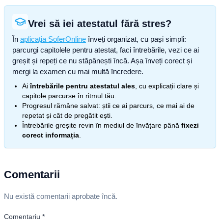
Vrei să iei atestatul fără stres?
În
aplicația SoferOnline
înveți organizat, cu pași simpli:
parcurgi capitolele pentru atestat, faci întrebările, vezi ce ai
greșit și repeți ce nu stăpânești încă. Așa înveți corect și
mergi la examen cu mai multă încredere.
Ai
întrebările pentru atestatul ales
, cu explicații clare și
capitole parcurse în ritmul tău.
Progresul rămâne salvat: știi ce ai parcurs, ce mai ai de
repetat și cât de pregătit ești.
Întrebările greșite revin în mediul de învățare până
fixezi
corect informația
.
Comentarii
Nu există comentarii aprobate încă.
Comentariu
*