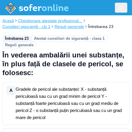
Acasă
Chestionare atestate profesional...
Consilieri siguranță - cls 1
Reguli generale
Întrebarea 23
Întrebarea 23
Atestat consilieri de siguranță - clasa 1
Reguli generale
În vederea ambalării unei substanțe,
în plus față de clasele de pericol, se
folosesc:
Gradele de pericol ale substanței: X - substanță
A
periculoasă sau cu un grad minim de pericol Y -
substanță foarte periculoasă sau cu un grad mediu de
pericol Z - o substanță puțin periculoasă sau cu un grad
mare de pericol