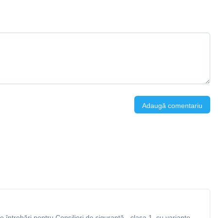
Adaugă comentariu
întrebări pentru Consilieri de siguranță - clasa 1, cu variante,