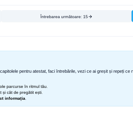
Întrebarea următoare:
15
capitolele pentru atestat, faci întrebările, vezi ce ai greșit și repeți 
itole parcurse în ritmul tău.
 și cât de pregătit ești.
ect informația
.