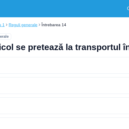
s 1
Reguli generale
Întrebarea 14
erale
icol se pretează la transportul î