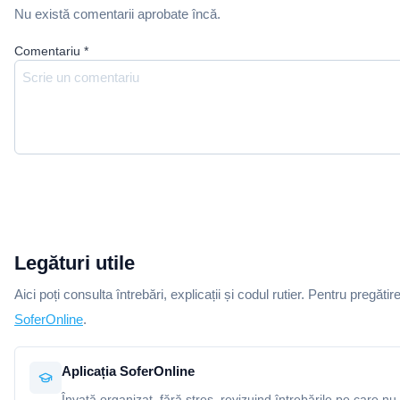
Nu există comentarii aprobate încă.
Comentariu
*
Legături utile
Aici poți consulta întrebări, explicații și codul rutier. Pentru pregătir
SoferOnline
.
Aplicația SoferOnline
Învață organizat, fără stres, revizuind întrebările pe care nu 