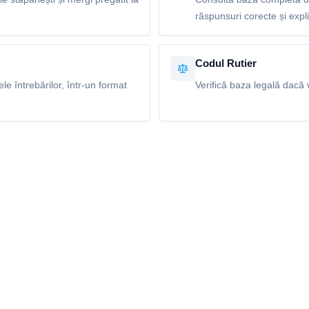
răspunsuri corecte și explic
Codul Rutier
e întrebărilor, într-un format
Verifică baza legală dacă v