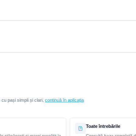
e cu pași simpli și clari,
continuă în aplicația
Toate întrebările
le stăpânești și mergi pregătit la
Consultă baza completă de 