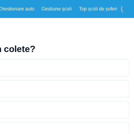
Chestionare auto
Gestiune școli
Top școli de șoferi
n colete?