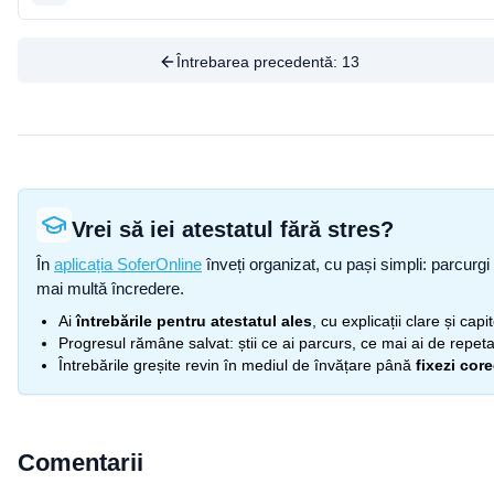
Întrebarea precedentă:
13
Vrei să iei atestatul fără stres?
În
aplicația SoferOnline
înveți organizat, cu pași simpli: parcurgi 
mai multă încredere.
Ai
întrebările pentru atestatul ales
, cu explicații clare și cap
Progresul rămâne salvat: știi ce ai parcurs, ce mai ai de repetat
Întrebările greșite revin în mediul de învățare până
fixezi cor
Comentarii