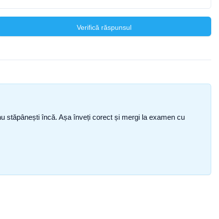
Verifică răspunsul
ce nu stăpânești încă. Așa înveți corect și mergi la examen cu