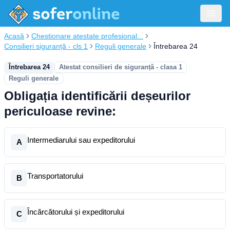
Acasă
Chestionare atestate profesional...
Consilieri siguranță - cls 1
Reguli generale
Întrebarea 24
Întrebarea 24
Atestat consilieri de siguranță - clasa 1
Reguli generale
Obligația identificării deșeurilor
periculoase revine:
Intermediarului sau expeditorului
A
Transportatorului
B
Încărcătorului și expeditorului
C