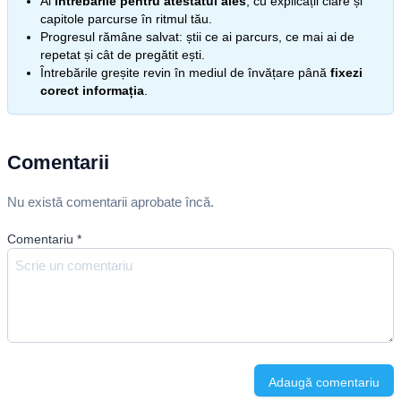
Ai
întrebările pentru atestatul ales
, cu explicații clare și
capitole parcurse în ritmul tău.
Progresul rămâne salvat: știi ce ai parcurs, ce mai ai de
repetat și cât de pregătit ești.
Întrebările greșite revin în mediul de învățare până
fixezi
corect informația
.
Comentarii
Nu există comentarii aprobate încă.
Comentariu
*
Adaugă comentariu