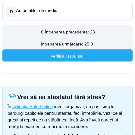
Autorităților de mediu
D
Întrebarea precedentă:
23
Întrebarea următoare:
25
Verifică răspunsul
Vrei să iei atestatul fără stres?
În
aplicația SoferOnline
înveți organizat, cu pași simpli:
parcurgi capitolele pentru atestat, faci întrebările, vezi ce ai
greșit și repeți ce nu stăpânești încă. Așa înveți corect și
mergi la examen cu mai multă încredere.