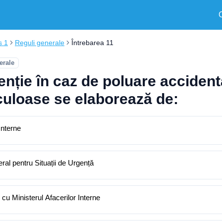
s 1
Reguli generale
Întrebarea 11
erale
enție în caz de poluare accident
iculoase se elaborează de:
Interne
ral pentru Situații de Urgență
 cu Ministerul Afacerilor Interne