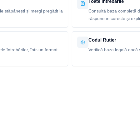
Toate întrebările
le stăpânești și mergi pregătit la
Consultă baza completă de 
răspunsuri corecte și explic
Codul Rutier
e întrebărilor, într-un format
Verifică baza legală dacă v