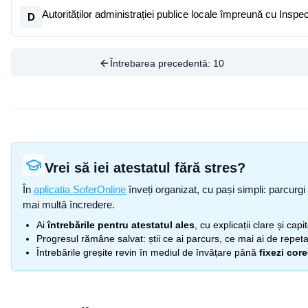
Autorităților administrației publice locale împreună cu Inspe
D
Întrebarea precedentă:
10
Vrei să iei atestatul fără stres?
În
aplicația SoferOnline
înveți organizat, cu pași simpli: parcurgi 
mai multă încredere.
Ai
întrebările pentru atestatul ales
, cu explicații clare și cap
Progresul rămâne salvat: știi ce ai parcurs, ce mai ai de repetat
Întrebările greșite revin în mediul de învățare până
fixezi cor