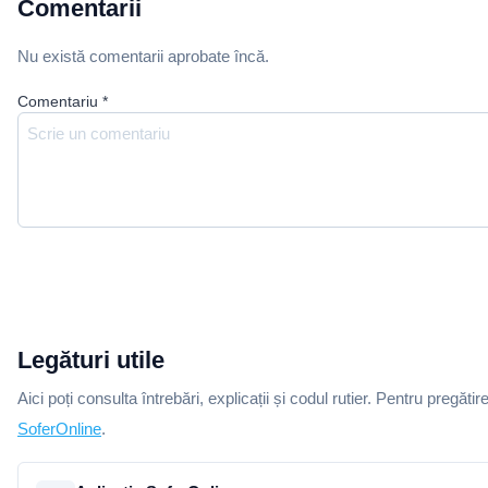
Comentarii
Nu există comentarii aprobate încă.
Comentariu
*
Legături utile
Aici poți consulta întrebări, explicații și codul rutier. Pentru pregătir
SoferOnline
.