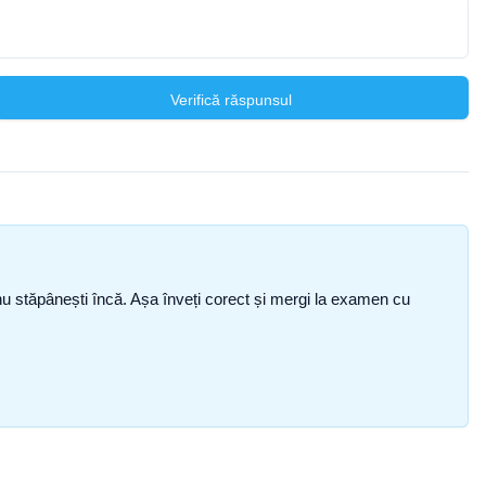
Verifică răspunsul
ce nu stăpânești încă. Așa înveți corect și mergi la examen cu