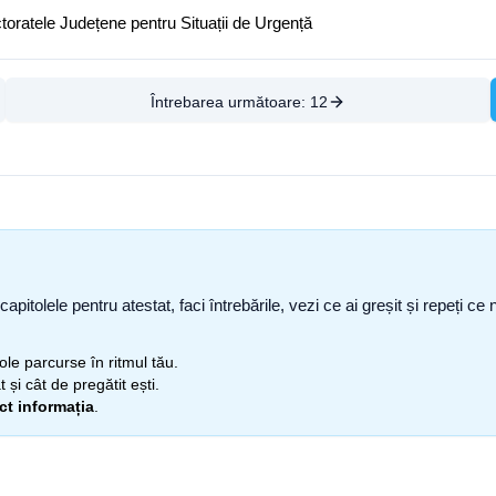
ctoratele Județene pentru Situații de Urgență
Întrebarea următoare:
12
capitolele pentru atestat, faci întrebările, vezi ce ai greșit și repeți 
itole parcurse în ritmul tău.
 și cât de pregătit ești.
ect informația
.