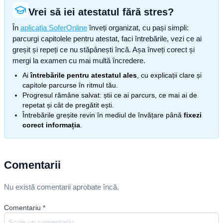
Vrei să iei atestatul fără stres?
În
aplicația SoferOnline
înveți organizat, cu pași simpli:
parcurgi capitolele pentru atestat, faci întrebările, vezi ce ai
greșit și repeți ce nu stăpânești încă. Așa înveți corect și
mergi la examen cu mai multă încredere.
Ai
întrebările pentru atestatul ales
, cu explicații clare și
capitole parcurse în ritmul tău.
Progresul rămâne salvat: știi ce ai parcurs, ce mai ai de
repetat și cât de pregătit ești.
Întrebările greșite revin în mediul de învățare până
fixezi
corect informația
.
Comentarii
Nu există comentarii aprobate încă.
Comentariu
*