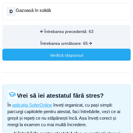
Gazoasă în solidă
D
Întrebarea precedentă:
63
Întrebarea următoare:
65
Verifică răspunsul
Vrei să iei atestatul fără stres?
În
aplicația SoferOnline
înveți organizat, cu pași simpli:
parcurgi capitolele pentru atestat, faci întrebările, vezi ce ai
greșit și repeți ce nu stăpânești încă. Așa înveți corect și
mergi la examen cu mai multă încredere.