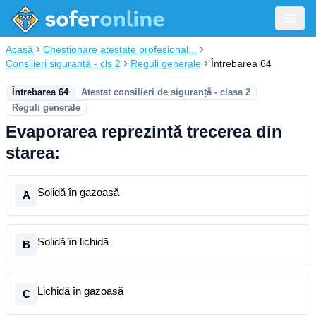
Acasă
Chestionare atestate profesional...
Consilieri siguranță - cls 2
Reguli generale
Întrebarea 64
Întrebarea 64
Atestat consilieri de siguranță - clasa 2
Reguli generale
Evaporarea reprezintă trecerea din
starea:
Solidă în gazoasă
A
Solidă în lichidă
B
Lichidă în gazoasă
C