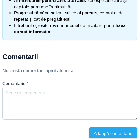
Ai
întrebările pentru atestatul ales
, cu explicații clare și
capitole parcurse în ritmul tău.
Progresul rămâne salvat: știi ce ai parcurs, ce mai ai de
repetat și cât de pregătit ești.
Întrebările greșite revin în mediul de învățare până
fixezi
corect informația
.
Comentarii
Nu există comentarii aprobate încă.
Comentariu
*
Adaugă comentariu