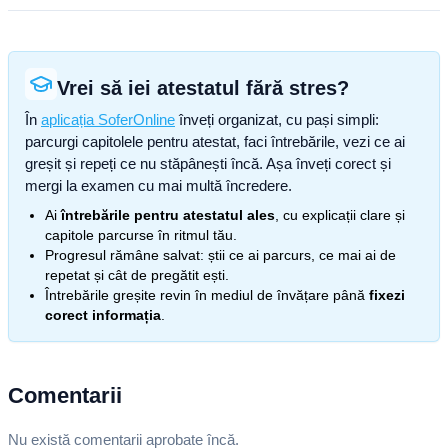
Vrei să iei atestatul fără stres?
În
aplicația SoferOnline
înveți organizat, cu pași simpli:
parcurgi capitolele pentru atestat, faci întrebările, vezi ce ai
greșit și repeți ce nu stăpânești încă. Așa înveți corect și
mergi la examen cu mai multă încredere.
Ai
întrebările pentru atestatul ales
, cu explicații clare și
capitole parcurse în ritmul tău.
Progresul rămâne salvat: știi ce ai parcurs, ce mai ai de
repetat și cât de pregătit ești.
Întrebările greșite revin în mediul de învățare până
fixezi
corect informația
.
Comentarii
Nu există comentarii aprobate încă.