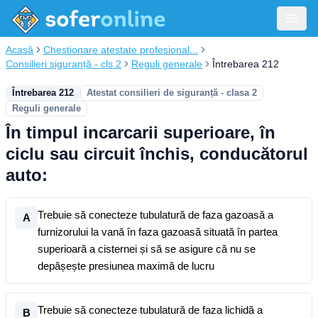
Acasă
Chestionare atestate profesional...
Consilieri siguranță - cls 2
Reguli generale
Întrebarea 212
Întrebarea 212
Atestat consilieri de siguranță - clasa 2
Reguli generale
În timpul incarcarii superioare, în
ciclu sau circuit închis, conducătorul
auto:
Trebuie să conecteze tubulatură de faza gazoasă a
A
furnizorului la vană în faza gazoasă situată în partea
superioară a cisternei și să se asigure că nu se
depășește presiunea maximă de lucru
Trebuie să conecteze tubulatură de faza lichidă a
B