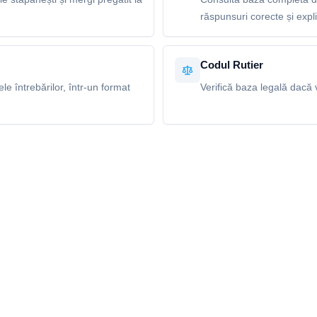
răspunsuri corecte și explic
Codul Rutier
e întrebărilor, într-un format
Verifică baza legală dacă v