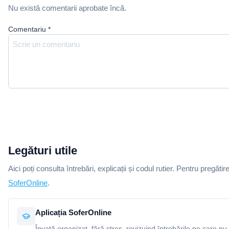
Nu există comentarii aprobate încă.
Comentariu
*
Legături utile
Aici poți consulta întrebări, explicații și codul rutier. Pentru pregătir
SoferOnline
.
Aplicația SoferOnline
Învață organizat, fără stres, revizuind întrebările pe care nu 