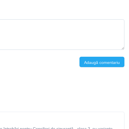
Adaugă comentariu
întrebări pentru Consilieri de siguranță - clasa 2, cu variante,