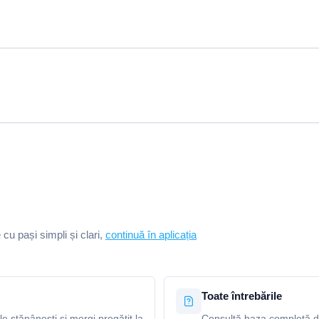
e cu pași simpli și clari,
continuă în aplicația
Toate întrebările
le stăpânești și mergi pregătit la
Consultă baza completă de 