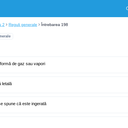
s 2
Reguli generale
Întrebarea 198
nerale
 formă de gaz sau vapori
 letală
se spune că este ingerată