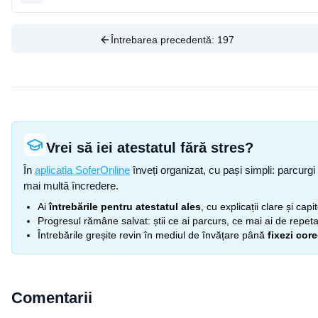
Întrebarea precedentă:
197
Vrei să iei atestatul fără stres?
În
aplicația SoferOnline
înveți organizat, cu pași simpli: parcurgi 
mai multă încredere.
Ai
întrebările pentru atestatul ales
, cu explicații clare și cap
Progresul rămâne salvat: știi ce ai parcurs, ce mai ai de repetat
Întrebările greșite revin în mediul de învățare până
fixezi cor
Comentarii