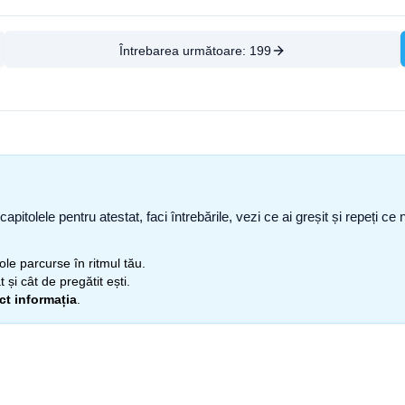
Întrebarea următoare:
199
capitolele pentru atestat, faci întrebările, vezi ce ai greșit și repeți 
itole parcurse în ritmul tău.
 și cât de pregătit ești.
ect informația
.