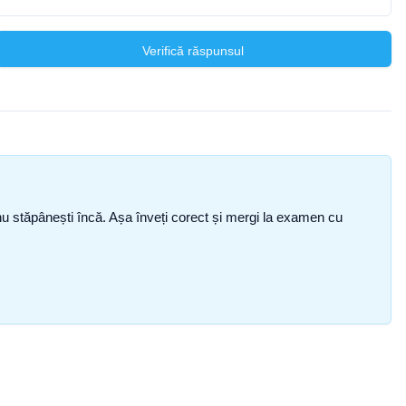
Verifică răspunsul
ce nu stăpânești încă. Așa înveți corect și mergi la examen cu