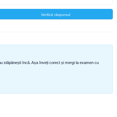
Verifică răspunsul
ce nu stăpânești încă. Așa înveți corect și mergi la examen cu