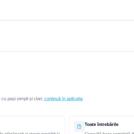
e cu pași simpli și clari,
continuă în aplicația
Toate întrebările
le stăpânești și mergi pregătit la
Consultă baza completă de 