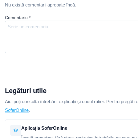
Nu există comentarii aprobate încă.
Comentariu
*
Legături utile
Aici poți consulta întrebări, explicații și codul rutier. Pentru pregătir
SoferOnline
.
Aplicația SoferOnline
Învață organizat, fără stres, revizuind întrebările pe care nu 