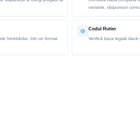
variante, răspunsuri corecte
Codul Rutier
e întrebărilor, într-un format
Verifică baza legală dacă v