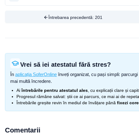
Întrebarea precedentă:
201
Vrei să iei atestatul fără stres?
În
aplicația SoferOnline
înveți organizat, cu pași simpli: parcurgi 
mai multă încredere.
Ai
întrebările pentru atestatul ales
, cu explicații clare și cap
Progresul rămâne salvat: știi ce ai parcurs, ce mai ai de repetat
Întrebările greșite revin în mediul de învățare până
fixezi cor
Comentarii