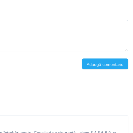
Adaugă comentariu
întrebări pentru Consilieri de siguranță - clasa 3,4,5,6,8,9, cu