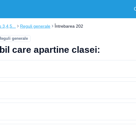
s 3,4,5...
Reguli generale
Întrebarea 202
Reguli generale
il care apartine clasei: