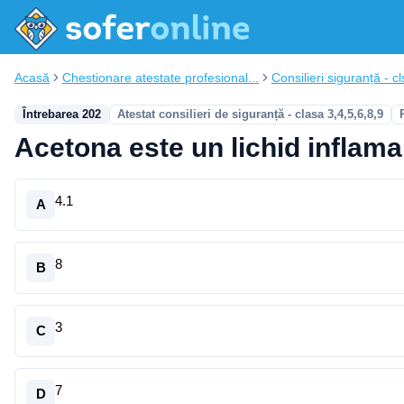
Acasă
Chestionare atestate profesional...
Consilieri siguranță - cl
Întrebarea 202
Atestat consilieri de siguranță - clasa 3,4,5,6,8,9
Acetona este un lichid inflamab
4.1
A
8
B
3
C
7
D