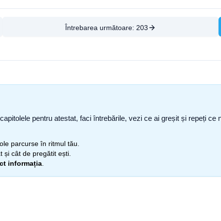
Întrebarea următoare:
203
capitolele pentru atestat, faci întrebările, vezi ce ai greșit și repeți 
itole parcurse în ritmul tău.
 și cât de pregătit ești.
ect informația
.