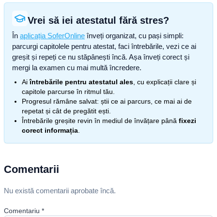
Vrei să iei atestatul fără stres?
În
aplicația SoferOnline
înveți organizat, cu pași simpli:
parcurgi capitolele pentru atestat, faci întrebările, vezi ce ai
greșit și repeți ce nu stăpânești încă. Așa înveți corect și
mergi la examen cu mai multă încredere.
Ai
întrebările pentru atestatul ales
, cu explicații clare și
capitole parcurse în ritmul tău.
Progresul rămâne salvat: știi ce ai parcurs, ce mai ai de
repetat și cât de pregătit ești.
Întrebările greșite revin în mediul de învățare până
fixezi
corect informația
.
Comentarii
Nu există comentarii aprobate încă.
Comentariu
*