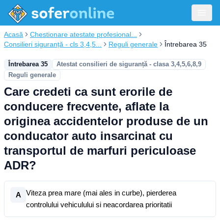
Acasă
Chestionare atestate profesional...
Consilieri siguranță - cls 3,4,5...
Reguli generale
Întrebarea 35
Întrebarea 35
Atestat consilieri de siguranță - clasa 3,4,5,6,8,9
Reguli generale
Care credeti ca sunt erorile de
conducere frecvente, aflate la
originea accidentelor produse de un
conducator auto insarcinat cu
transportul de marfuri periculoase
ADR?
Viteza prea mare (mai ales in curbe), pierderea
A
controlului vehiculului si neacordarea prioritatii