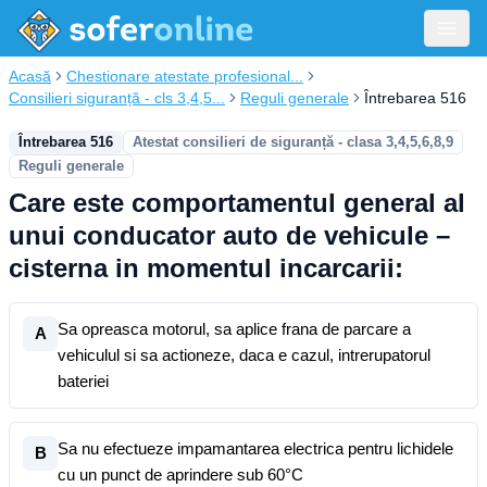
Acasă
Chestionare atestate profesional...
Consilieri siguranță - cls 3,4,5...
Reguli generale
Întrebarea 516
Întrebarea 516
Atestat consilieri de siguranță - clasa 3,4,5,6,8,9
Reguli generale
Care este comportamentul general al
unui conducator auto de vehicule –
cisterna in momentul incarcarii:
Sa opreasca motorul, sa aplice frana de parcare a
A
vehiculul si sa actioneze, daca e cazul, intrerupatorul
bateriei
Sa nu efectueze impamantarea electrica pentru lichidele
B
cu un punct de aprindere sub 60°C