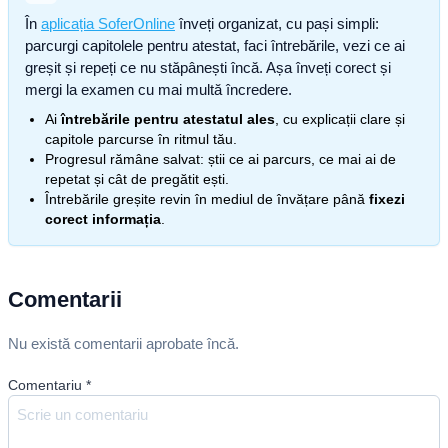
În
aplicația SoferOnline
înveți organizat, cu pași simpli:
parcurgi capitolele pentru atestat, faci întrebările, vezi ce ai
greșit și repeți ce nu stăpânești încă. Așa înveți corect și
mergi la examen cu mai multă încredere.
Ai
întrebările pentru atestatul ales
, cu explicații clare și
capitole parcurse în ritmul tău.
Progresul rămâne salvat: știi ce ai parcurs, ce mai ai de
repetat și cât de pregătit ești.
Întrebările greșite revin în mediul de învățare până
fixezi
corect informația
.
Comentarii
Nu există comentarii aprobate încă.
Comentariu
*