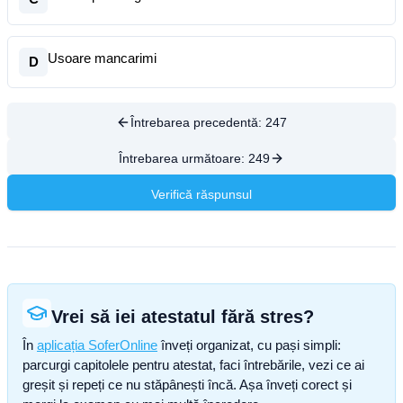
Usoare mancarimi
D
Întrebarea precedentă:
247
Întrebarea următoare:
249
Verifică răspunsul
Vrei să iei atestatul fără stres?
În
aplicația SoferOnline
înveți organizat, cu pași simpli:
parcurgi capitolele pentru atestat, faci întrebările, vezi ce ai
greșit și repeți ce nu stăpânești încă. Așa înveți corect și