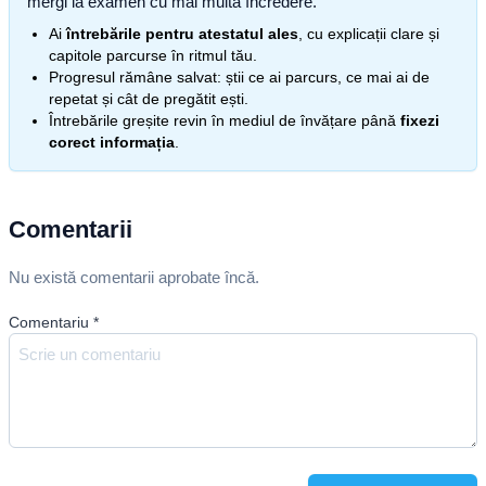
mergi la examen cu mai multă încredere.
Ai
întrebările pentru atestatul ales
, cu explicații clare și
capitole parcurse în ritmul tău.
Progresul rămâne salvat: știi ce ai parcurs, ce mai ai de
repetat și cât de pregătit ești.
Întrebările greșite revin în mediul de învățare până
fixezi
corect informația
.
Comentarii
Nu există comentarii aprobate încă.
Comentariu
*