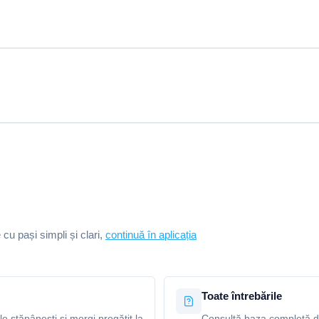
e cu pași simpli și clari,
continuă în aplicația
Toate întrebările
le stăpânești și mergi pregătit la
Consultă baza completă de 