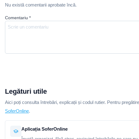
Nu există comentarii aprobate încă.
Comentariu
*
Legături utile
Aici poți consulta întrebări, explicații și codul rutier. Pentru pregătir
SoferOnline
.
Aplicația SoferOnline
Învață organizat, fără stres, revizuind întrebările pe care nu 