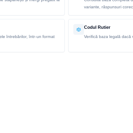
variante, răspunsuri corecte
Codul Rutier
e întrebărilor, într-un format
Verifică baza legală dacă v