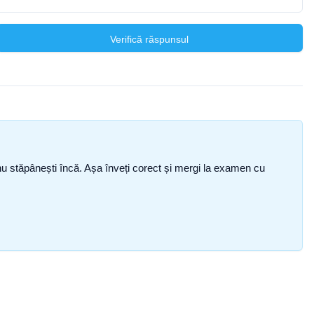
Verifică răspunsul
ce nu stăpânești încă. Așa înveți corect și mergi la examen cu