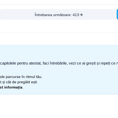
Întrebarea următoare:
413
capitolele pentru atestat, faci întrebările, vezi ce ai greșit și repeți 
itole parcurse în ritmul tău.
 și cât de pregătit ești.
ect informația
.