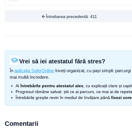
Întrebarea precedentă:
411
Vrei să iei atestatul fără stres?
În
aplicația SoferOnline
înveți organizat, cu pași simpli: parcurgi 
mai multă încredere.
Ai
întrebările pentru atestatul ales
, cu explicații clare și cap
Progresul rămâne salvat: știi ce ai parcurs, ce mai ai de repetat
Întrebările greșite revin în mediul de învățare până
fixezi cor
Comentarii