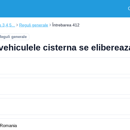
s 3,4,5...
Reguli generale
Întrebarea 412
Reguli generale
vehiculele cisterna se elibereaz
n Romania