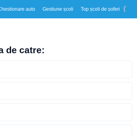
Chestionare auto
Gestiune școli
Top școli de șoferi
a de catre: