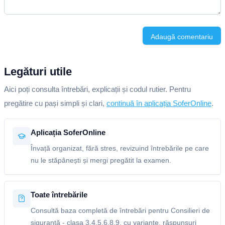
Adaugă comentariu
Legături utile
Aici poți consulta întrebări, explicații și codul rutier. Pentru
pregătire cu pași simpli și clari,
continuă în aplicația SoferOnline
.
Aplicația SoferOnline
Învață organizat, fără stres, revizuind întrebările pe care
nu le stăpânești și mergi pregătit la examen.
Toate întrebările
Consultă baza completă de întrebări pentru Consilieri de
siguranță - clasa 3,4,5,6,8,9, cu variante, răspunsuri