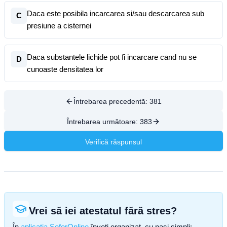
Daca este posibila incarcarea si/sau descarcarea sub
C
presiune a cisternei
Daca substantele lichide pot fi incarcare cand nu se
D
cunoaste densitatea lor
Întrebarea precedentă:
381
Întrebarea următoare:
383
Verifică răspunsul
Vrei să iei atestatul fără stres?
În
aplicația SoferOnline
înveți organizat, cu pași simpli: