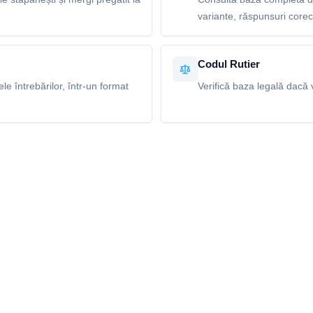
variante, răspunsuri corecte
Codul Rutier
e întrebărilor, într-un format
Verifică baza legală dacă v