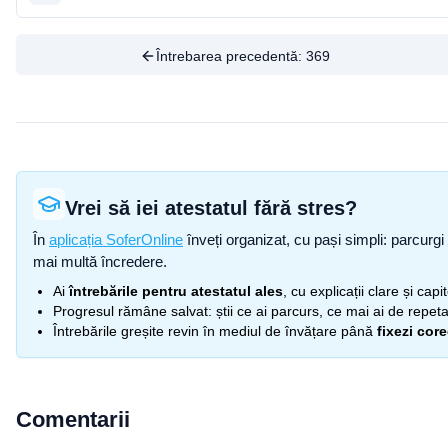
Întrebarea precedentă:
369
Vrei să iei atestatul fără stres?
În
aplicația SoferOnline
înveți organizat, cu pași simpli: parcurgi 
mai multă încredere.
Ai
întrebările pentru atestatul ales
, cu explicații clare și cap
Progresul rămâne salvat: știi ce ai parcurs, ce mai ai de repetat
Întrebările greșite revin în mediul de învățare până
fixezi cor
Comentarii