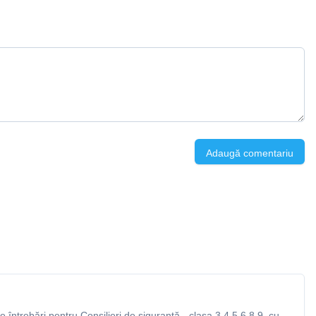
Adaugă comentariu
întrebări pentru Consilieri de siguranță - clasa 3,4,5,6,8,9, cu