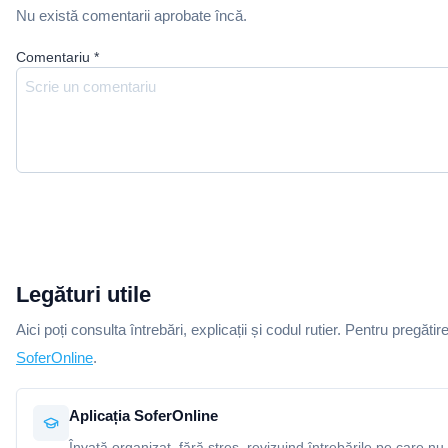
Nu există comentarii aprobate încă.
Comentariu
*
Legături utile
Aici poți consulta întrebări, explicații și codul rutier. Pentru pregătir
SoferOnline
.
Aplicația SoferOnline
Învață organizat, fără stres, revizuind întrebările pe care nu 