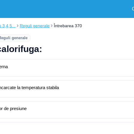
s 3,4,5...
Reguli generale
Întrebarea 370
Reguli generale
calorifuga:
terna
incarcate la temperatura stabila
or de presiune