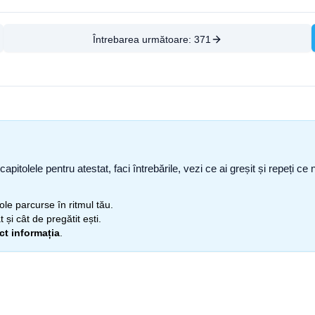
Întrebarea următoare:
371
capitolele pentru atestat, faci întrebările, vezi ce ai greșit și repeți 
itole parcurse în ritmul tău.
 și cât de pregătit ești.
ect informația
.