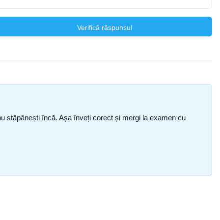
Verifică răspunsul
ce nu stăpânești încă. Așa înveți corect și mergi la examen cu