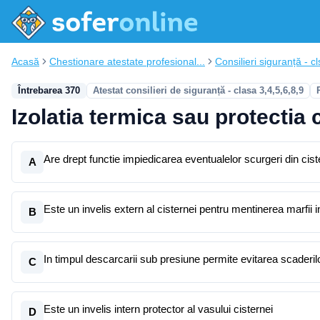
Acasă
Chestionare atestate profesional...
Consilieri siguranță - cl
Întrebarea 370
Atestat consilieri de siguranță - clasa 3,4,5,6,8,9
Izolatia termica sau protectia 
Are drept functie impiedicarea eventualelor scurgeri din cis
A
Este un invelis extern al cisternei pentru mentinerea marfii 
B
In timpul descarcarii sub presiune permite evitarea scaderil
C
Este un invelis intern protector al vasului cisternei
D