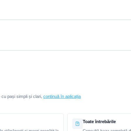
e cu pași simpli și clari,
continuă în aplicația
Toate întrebările
le stăpânești și mergi pregătit la
Consultă baza completă de 