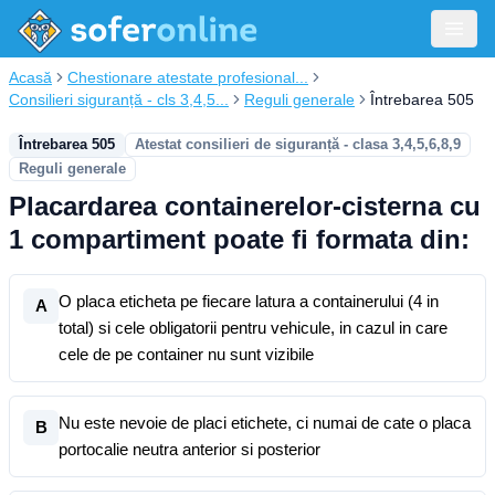
Acasă
Chestionare atestate profesional...
Consilieri siguranță - cls 3,4,5...
Reguli generale
Întrebarea 505
Întrebarea 505
Atestat consilieri de siguranță - clasa 3,4,5,6,8,9
Reguli generale
Placardarea containerelor-cisterna cu
1 compartiment poate fi formata din:
O placa eticheta pe fiecare latura a containerului (4 in
A
total) si cele obligatorii pentru vehicule, in cazul in care
cele de pe container nu sunt vizibile
Nu este nevoie de placi etichete, ci numai de cate o placa
B
portocalie neutra anterior si posterior