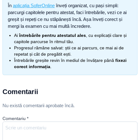
În
aplicația SoferOnline
înveți organizat, cu pași simpli:
parcurgi capitolele pentru atestat, faci întrebările, vezi ce ai
greșit și repeți ce nu stăpânești încă. Așa înveți corect și
mergi la examen cu mai multă încredere.
Ai
întrebările pentru atestatul ales
, cu explicații clare și
capitole parcurse în ritmul tău.
Progresul rămâne salvat: știi ce ai parcurs, ce mai ai de
repetat și cât de pregătit ești.
Întrebările greșite revin în mediul de învățare până
fixezi
corect informația
.
Comentarii
Nu există comentarii aprobate încă.
Comentariu
*