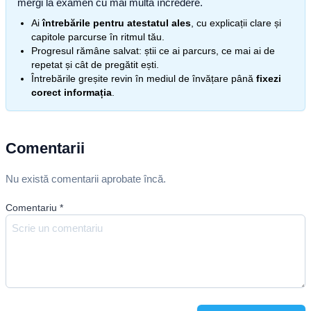
mergi la examen cu mai multă încredere.
Ai
întrebările pentru atestatul ales
, cu explicații clare și
capitole parcurse în ritmul tău.
Progresul rămâne salvat: știi ce ai parcurs, ce mai ai de
repetat și cât de pregătit ești.
Întrebările greșite revin în mediul de învățare până
fixezi
corect informația
.
Comentarii
Nu există comentarii aprobate încă.
Comentariu
*