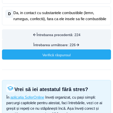
Da, in contact cu substantele combustibile (lemn,
D
rumegus, confectii), fara ca ele insele sa fie combustibile
Întrebarea precedentă:
224
Întrebarea următoare:
226
Verifică răspunsul
Vrei să iei atestatul fără stres?
În
aplicația SoferOnline
înveți organizat, cu pași simpli:
parcurgi capitolele pentru atestat, faci întrebările, vezi ce ai
greșit și repeți ce nu stăpânești încă. Așa înveți corect și