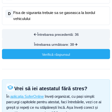
Fisa de siguranta trebuie sa se gaseasca la bordul
D
vehiculului
Întrebarea precedentă:
36
Întrebarea următoare:
38
Verifică răspunsul
Vrei să iei atestatul fără stres?
În
aplicația SoferOnline
înveți organizat, cu pași simpli:
parcurgi capitolele pentru atestat, faci întrebările, vezi ce ai
greșit și repeți ce nu stăpânești încă. Așa înveți corect și