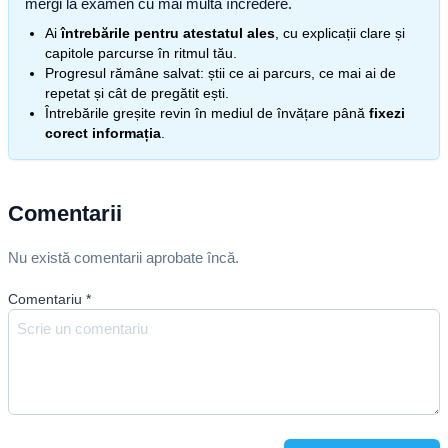
mergi la examen cu mai multă încredere.
Ai
întrebările pentru atestatul ales
, cu explicații clare și
capitole parcurse în ritmul tău.
Progresul rămâne salvat: știi ce ai parcurs, ce mai ai de
repetat și cât de pregătit ești.
Întrebările greșite revin în mediul de învățare până
fixezi
corect informația
.
Comentarii
Nu există comentarii aprobate încă.
Comentariu
*