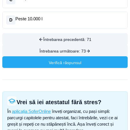
Peste 10.000 l
D
Întrebarea precedentă:
71
Întrebarea următoare:
73
Verifică răspunsul
Vrei să iei atestatul fără stres?
În
aplicația SoferOnline
înveți organizat, cu pași simpli:
parcurgi capitolele pentru atestat, faci întrebările, vezi ce ai
greșit și repeți ce nu stăpânești încă. Așa înveți corect și