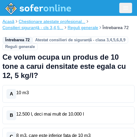
Acasă
Chestionare atestate profesional...
Consilieri siguranță - cls 3,4,5...
Reguli generale
Întrebarea 72
Întrebarea 72
Atestat consilieri de siguranță - clasa 3,4,5,6,8,9
Reguli generale
Ce volum ocupa un produs de 10
tone a carui densitate este egala cu
12, 5 kg/l?
10 m3
A
12.500 l, deci mai mult de 10.000 l
B
8 m3, care este inferior fata de 10 m3
C