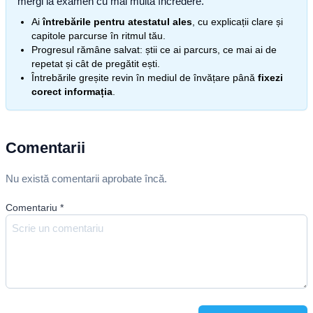
mergi la examen cu mai multă încredere.
Ai
întrebările pentru atestatul ales
, cu explicații clare și
capitole parcurse în ritmul tău.
Progresul rămâne salvat: știi ce ai parcurs, ce mai ai de
repetat și cât de pregătit ești.
Întrebările greșite revin în mediul de învățare până
fixezi
corect informația
.
Comentarii
Nu există comentarii aprobate încă.
Comentariu
*