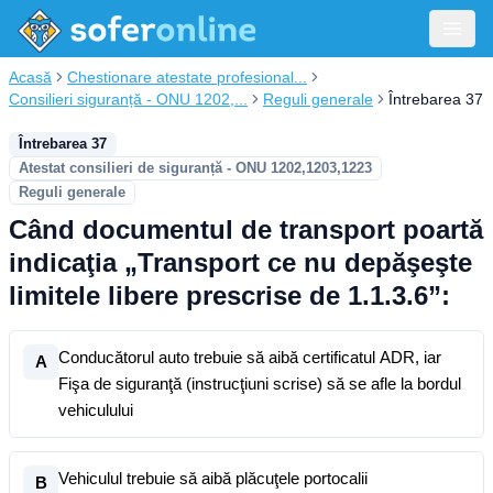
Acasă
Chestionare atestate profesional...
Consilieri siguranță - ONU 1202,...
Reguli generale
Întrebarea 37
Întrebarea 37
Atestat consilieri de siguranță - ONU 1202,1203,1223
Reguli generale
Când documentul de transport poartă
indicaţia „Transport ce nu depăşeşte
limitele libere prescrise de 1.1.3.6”:
Conducătorul auto trebuie să aibă certificatul ADR, iar
A
Fişa de siguranţă (instrucţiuni scrise) să se afle la bordul
vehiculului
Vehiculul trebuie să aibă plăcuţele portocalii
B