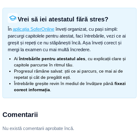
Vrei să iei atestatul fără stres?
În
aplicația SoferOnline
înveți organizat, cu pași simpli:
parcurgi capitolele pentru atestat, faci întrebările, vezi ce ai
greșit și repeți ce nu stăpânești încă. Așa înveți corect și
mergi la examen cu mai multă încredere.
Ai
întrebările pentru atestatul ales
, cu explicații clare și
capitole parcurse în ritmul tău.
Progresul rămâne salvat: știi ce ai parcurs, ce mai ai de
repetat și cât de pregătit ești.
Întrebările greșite revin în mediul de învățare până
fixezi
corect informația
.
Comentarii
Nu există comentarii aprobate încă.