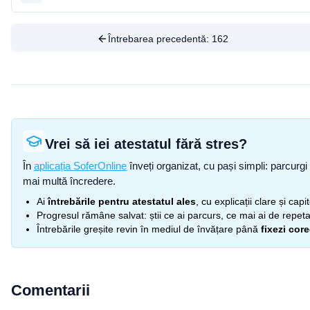
Întrebarea precedentă:
162
Vrei să iei atestatul fără stres?
În
aplicația SoferOnline
înveți organizat, cu pași simpli: parcurgi 
mai multă încredere.
Ai
întrebările pentru atestatul ales
, cu explicații clare și cap
Progresul rămâne salvat: știi ce ai parcurs, ce mai ai de repetat
Întrebările greșite revin în mediul de învățare până
fixezi cor
Comentarii