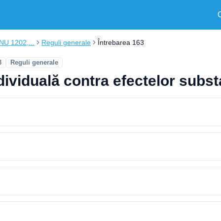
ONU 1202,...
Reguli generale
Întrebarea 163
3
Reguli generale
ividuală contra efectelor substa