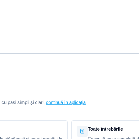
e cu pași simpli și clari,
continuă în aplicația
Toate întrebările
le stăpânești și mergi pregătit la
Consultă baza completă de