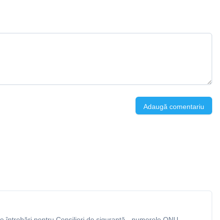
Adaugă comentariu
 întrebări pentru Consilieri de siguranță - numerele ONU