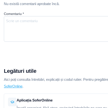
Nu există comentarii aprobate încă.
Comentariu
*
Legături utile
Aici poți consulta întrebări, explicații și codul rutier. Pentru pregătir
SoferOnline
.
Aplicația SoferOnline
Învață organizat, fără stres, revizuind întrebările pe care nu 