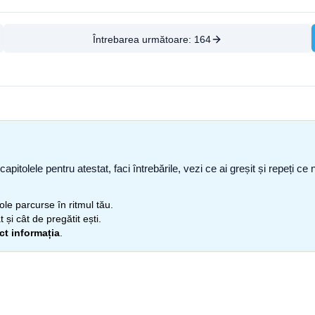
Întrebarea următoare:
164
capitolele pentru atestat, faci întrebările, vezi ce ai greșit și repeți 
itole parcurse în ritmul tău.
 și cât de pregătit ești.
ect informația
.