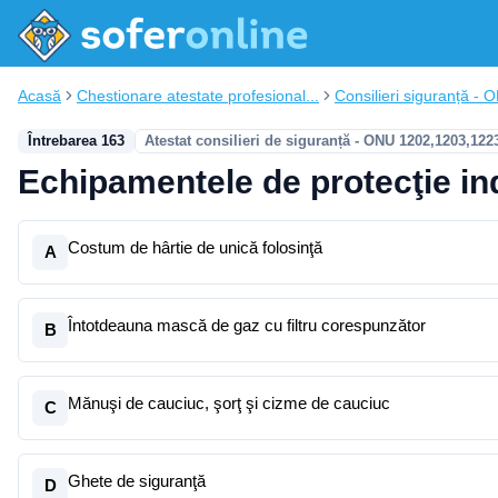
Acasă
Chestionare atestate profesional...
Consilieri siguranță - 
Întrebarea 163
Atestat consilieri de siguranță - ONU 1202,1203,122
Echipamentele de protecţie ind
Costum de hârtie de unică folosinţă
A
Întotdeauna mască de gaz cu filtru corespunzător
B
Mănuşi de cauciuc, şorţ şi cizme de cauciuc
C
Ghete de siguranţă
D