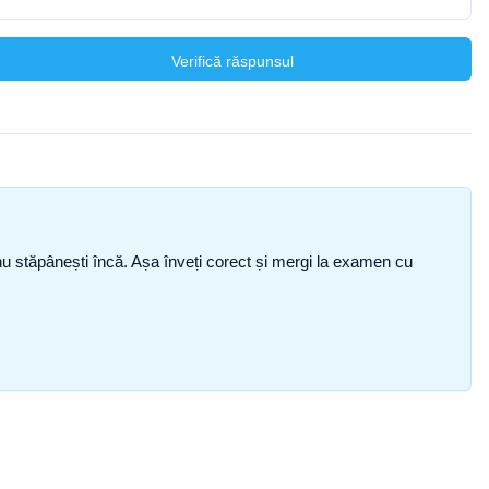
Verifică răspunsul
ce nu stăpânești încă. Așa înveți corect și mergi la examen cu