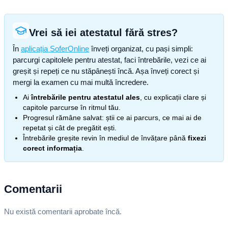
Vrei să iei atestatul fără stres?
În
aplicația SoferOnline
înveți organizat, cu pași simpli:
parcurgi capitolele pentru atestat, faci întrebările, vezi ce ai
greșit și repeți ce nu stăpânești încă. Așa înveți corect și
mergi la examen cu mai multă încredere.
Ai
întrebările pentru atestatul ales
, cu explicații clare și
capitole parcurse în ritmul tău.
Progresul rămâne salvat: știi ce ai parcurs, ce mai ai de
repetat și cât de pregătit ești.
Întrebările greșite revin în mediul de învățare până
fixezi
corect informația
.
Comentarii
Nu există comentarii aprobate încă.