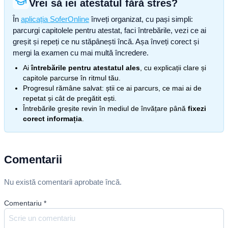
Vrei să iei atestatul fără stres?
În
aplicația SoferOnline
înveți organizat, cu pași simpli:
parcurgi capitolele pentru atestat, faci întrebările, vezi ce ai
greșit și repeți ce nu stăpânești încă. Așa înveți corect și
mergi la examen cu mai multă încredere.
Ai
întrebările pentru atestatul ales
, cu explicații clare și
capitole parcurse în ritmul tău.
Progresul rămâne salvat: știi ce ai parcurs, ce mai ai de
repetat și cât de pregătit ești.
Întrebările greșite revin în mediul de învățare până
fixezi
corect informația
.
Comentarii
Nu există comentarii aprobate încă.
Comentariu
*