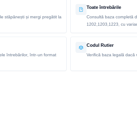
Toate întrebările
le stăpânești și mergi pregătit la
Consultă baza completă de
1202,1203,1223, cu variant
Codul Rutier
e întrebărilor, într-un format
Verifică baza legală dacă v