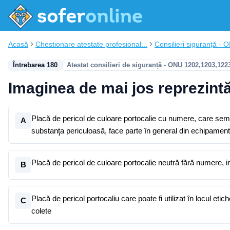
Acasă
Chestionare atestate profesional...
Consilieri siguranță - 
Întrebarea 180
Atestat consilieri de siguranță - ONU 1202,1203,122
Imaginea de mai jos reprezintă
Placă de pericol de culoare portocalie cu numere, care semn
A
substanţa periculoasă, face parte în general din echipament
Placă de pericol de culoare portocalie neutră fără numere, i
B
Placă de pericol portocaliu care poate fi utilizat în locul etic
C
colete