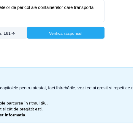
chetelor de pericol ale containerelor care transportă
e:
181
Verifică răspunsul
capitolele pentru atestat, faci întrebările, vezi ce ai greșit și repeți 
itole parcurse în ritmul tău.
 și cât de pregătit ești.
ect informația
.