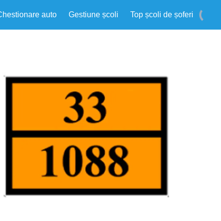
Chestionare auto
Gestiune școli
Top școli de șoferi