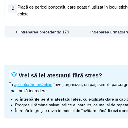
Placă de pericol portocaliu care poate fi utilizat în locul eti
D
colete
Întrebarea precedentă:
179
Întrebarea următoar
Vrei să iei atestatul fără stres?
În
aplicația SoferOnline
înveți organizat, cu pași simpli: parcurgi 
mai multă încredere.
Ai
întrebările pentru atestatul ales
, cu explicații clare și cap
Progresul rămâne salvat: știi ce ai parcurs, ce mai ai de repetat
Întrebările greșite revin în mediul de învățare până
fixezi cor