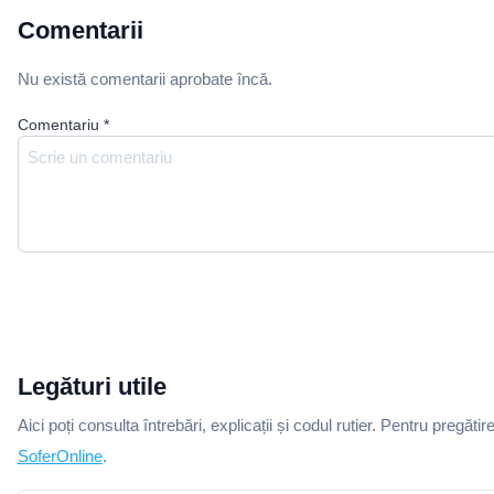
Comentarii
Nu există comentarii aprobate încă.
Comentariu
*
Legături utile
Aici poți consulta întrebări, explicații și codul rutier. Pentru pregătir
SoferOnline
.