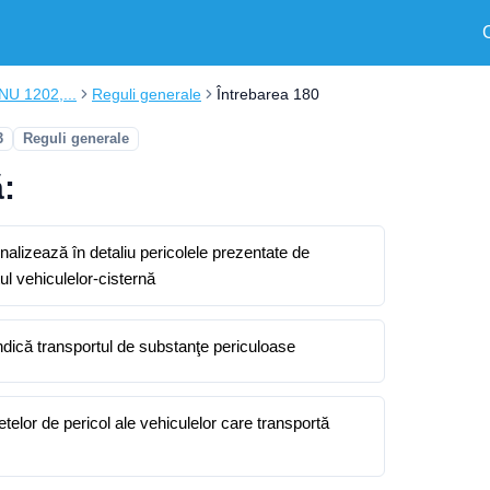
ONU 1202,...
Reguli generale
Întrebarea 180
3
Reguli generale
:
alizează în detaliu pericolele prezentate de
ul vehiculelor-cisternă
ndică transportul de substanţe periculoase
hetelor de pericol ale vehiculelor care transportă