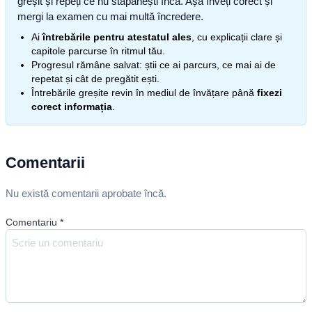
greșit și repeți ce nu stăpânești încă. Așa înveți corect și
mergi la examen cu mai multă încredere.
Ai
întrebările pentru atestatul ales
, cu explicații clare și
capitole parcurse în ritmul tău.
Progresul rămâne salvat: știi ce ai parcurs, ce mai ai de
repetat și cât de pregătit ești.
Întrebările greșite revin în mediul de învățare până
fixezi
corect informația
.
Comentarii
Nu există comentarii aprobate încă.
Comentariu
*