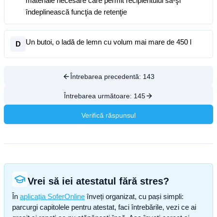
materiale necesare care permit recipientului să-şi
îndeplinească funcţia de retenţie
Un butoi, o ladă de lemn cu volum mai mare de 450 l
D
Întrebarea precedentă:
143
Întrebarea următoare:
145
Verifică răspunsul
Vrei să iei atestatul fără stres?
În
aplicația SoferOnline
înveți organizat, cu pași simpli:
parcurgi capitolele pentru atestat, faci întrebările, vezi ce ai