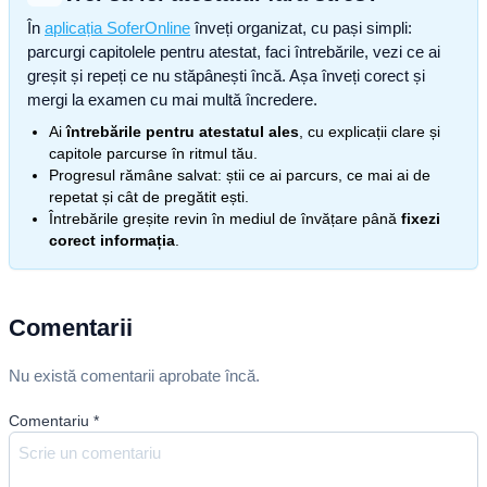
În
aplicația SoferOnline
înveți organizat, cu pași simpli:
parcurgi capitolele pentru atestat, faci întrebările, vezi ce ai
greșit și repeți ce nu stăpânești încă. Așa înveți corect și
mergi la examen cu mai multă încredere.
Ai
întrebările pentru atestatul ales
, cu explicații clare și
capitole parcurse în ritmul tău.
Progresul rămâne salvat: știi ce ai parcurs, ce mai ai de
repetat și cât de pregătit ești.
Întrebările greșite revin în mediul de învățare până
fixezi
corect informația
.
Comentarii
Nu există comentarii aprobate încă.
Comentariu
*