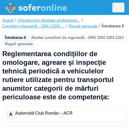
Acasă
Chestionare atestate profesional...
Consilieri siguranță - ONU 1202,...
Reguli generale
Întrebarea 6
Întrebarea 6
Atestat consilieri de siguranță - ONU 1202,1203,1223
Reguli generale
Reglementarea condiţiilor de
omologare, agreare şi inspecţie
tehnică periodică a vehiculelor
rutiere utilizate pentru transportul
anumitor categorii de mărfuri
periculoase este de competenţa:
Automobil Club Român – ACR
A