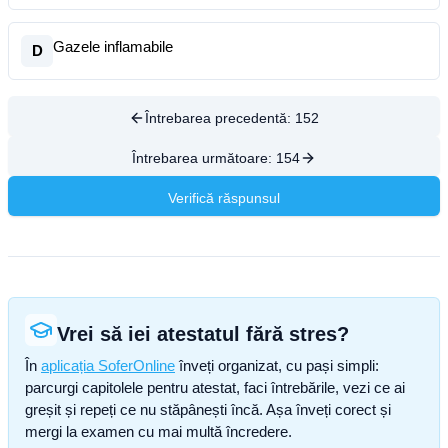
Gazele inflamabile
D
Întrebarea precedentă:
152
Întrebarea următoare:
154
Verifică răspunsul
Vrei să iei atestatul fără stres?
În
aplicația SoferOnline
înveți organizat, cu pași simpli:
parcurgi capitolele pentru atestat, faci întrebările, vezi ce ai
greșit și repeți ce nu stăpânești încă. Așa înveți corect și
mergi la examen cu mai multă încredere.