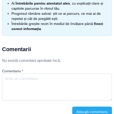
Ai
întrebările pentru atestatul ales
, cu explicații clare și
capitole parcurse în ritmul tău.
Progresul rămâne salvat: știi ce ai parcurs, ce mai ai de
repetat și cât de pregătit ești.
Întrebările greșite revin în mediul de învățare până
fixezi
corect informația
.
Comentarii
Nu există comentarii aprobate încă.
Comentariu
*
Adaugă comentariu