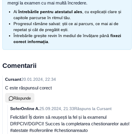
mergi la examen cu mai multă încredere.
Ai
întrebările pentru atestatul ales
, cu explicații clare și
capitole parcurse în ritmul tău.
Progresul rămâne salvat: știi ce ai parcurs, ce mai ai de
repetat și cât de pregătit ești.
Întrebările greșite revin în mediul de învățare până
fixezi
corect informația
.
Comentarii
Cursant
20.01.2024, 22:34
C este răspunsul corect
Răspunde
SoferOnline A.
25.09.2024, 21:33
Răspuns la
Cursant
Felicitări! Îți dorim să reușești la fel și la examenul
DRPCIV/DGPCI! Succes la completarea chestionarelor auto!
#atestate #soferonline #chestionareauto