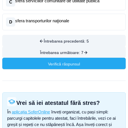
sfera serviciilor comunitare de utilitate publică
C
sfera transporturilor naţionale
D
Întrebarea precedentă:
5
Întrebarea următoare:
7
Verifică răspunsul
Vrei să iei atestatul fără stres?
În
aplicația SoferOnline
înveți organizat, cu pași simpli:
parcurgi capitolele pentru atestat, faci întrebările, vezi ce ai
greșit și repeți ce nu stăpânești încă. Așa înveți corect și