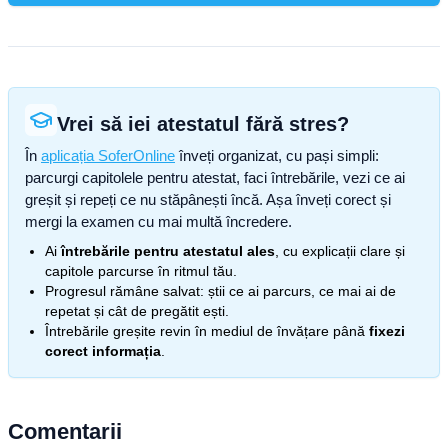
Vrei să iei atestatul fără stres?
În
aplicația SoferOnline
înveți organizat, cu pași simpli:
parcurgi capitolele pentru atestat, faci întrebările, vezi ce ai
greșit și repeți ce nu stăpânești încă. Așa înveți corect și
mergi la examen cu mai multă încredere.
Ai
întrebările pentru atestatul ales
, cu explicații clare și
capitole parcurse în ritmul tău.
Progresul rămâne salvat: știi ce ai parcurs, ce mai ai de
repetat și cât de pregătit ești.
Întrebările greșite revin în mediul de învățare până
fixezi
corect informația
.
Comentarii