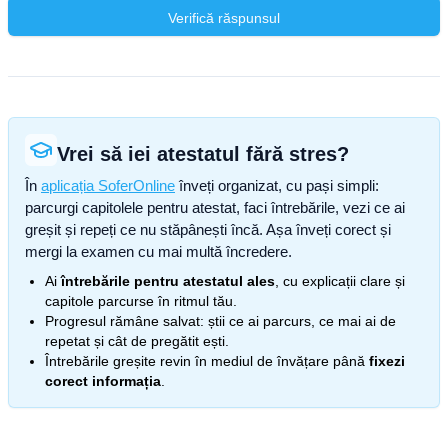
Verifică răspunsul
Vrei să iei atestatul fără stres?
În
aplicația SoferOnline
înveți organizat, cu pași simpli:
parcurgi capitolele pentru atestat, faci întrebările, vezi ce ai
greșit și repeți ce nu stăpânești încă. Așa înveți corect și
mergi la examen cu mai multă încredere.
Ai
întrebările pentru atestatul ales
, cu explicații clare și
capitole parcurse în ritmul tău.
Progresul rămâne salvat: știi ce ai parcurs, ce mai ai de
repetat și cât de pregătit ești.
Întrebările greșite revin în mediul de învățare până
fixezi
corect informația
.