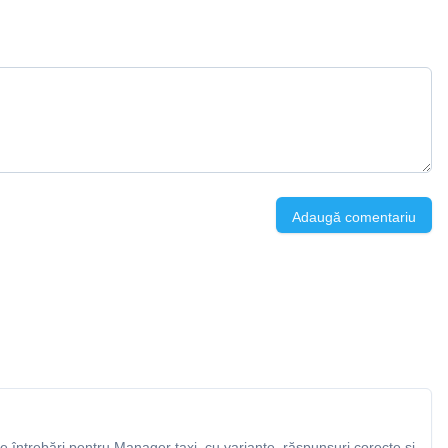
Adaugă comentariu
 întrebări pentru Manager taxi, cu variante, răspunsuri corecte și