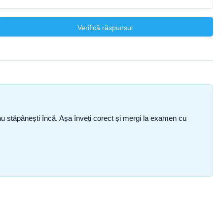
Verifică răspunsul
ce nu stăpânești încă. Așa înveți corect și mergi la examen cu