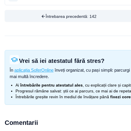
Întrebarea precedentă:
142
Vrei să iei atestatul fără stres?
În
aplicația SoferOnline
înveți organizat, cu pași simpli: parcurgi 
mai multă încredere.
Ai
întrebările pentru atestatul ales
, cu explicații clare și cap
Progresul rămâne salvat: știi ce ai parcurs, ce mai ai de repetat
Întrebările greșite revin în mediul de învățare până
fixezi cor
Comentarii