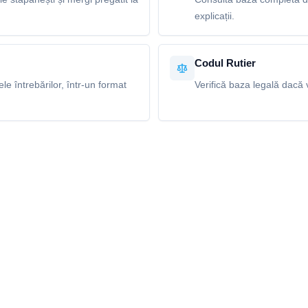
explicații.
Codul Rutier
e întrebărilor, într-un format
Verifică baza legală dacă v