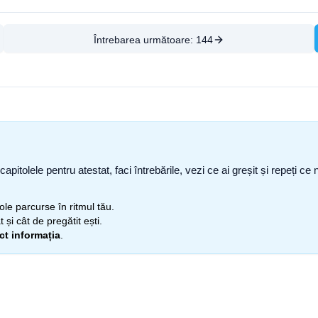
Întrebarea următoare:
144
capitolele pentru atestat, faci întrebările, vezi ce ai greșit și repeți 
itole parcurse în ritmul tău.
 și cât de pregătit ești.
ect informația
.