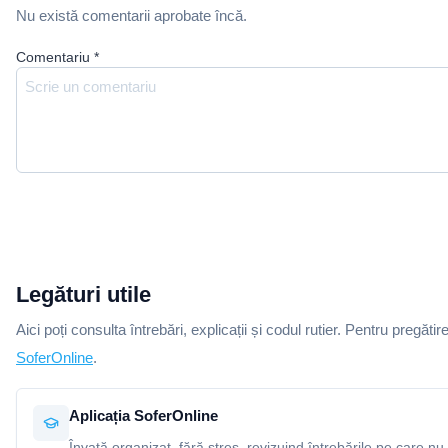
Nu există comentarii aprobate încă.
Comentariu
*
Legături utile
Aici poți consulta întrebări, explicații și codul rutier. Pentru pregătir
SoferOnline
.
Aplicația SoferOnline
Învață organizat, fără stres, revizuind întrebările pe care nu 