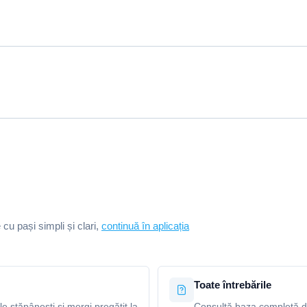
e cu pași simpli și clari,
continuă în aplicația
Toate întrebările
le stăpânești și mergi pregătit la
Consultă baza completă de