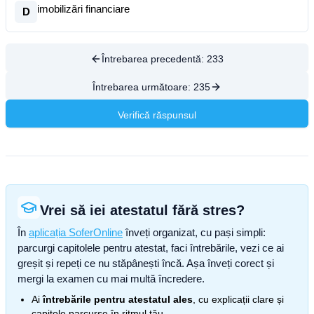
imobilizări financiare
D
Întrebarea precedentă:
233
Întrebarea următoare:
235
Verifică răspunsul
Vrei să iei atestatul fără stres?
În
aplicația SoferOnline
înveți organizat, cu pași simpli:
parcurgi capitolele pentru atestat, faci întrebările, vezi ce ai
greșit și repeți ce nu stăpânești încă. Așa înveți corect și
mergi la examen cu mai multă încredere.
Ai
întrebările pentru atestatul ales
, cu explicații clare și
capitole parcurse în ritmul tău.