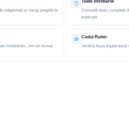
Toate întrebările
le stăpânești și mergi pregătit la
Consultă baza completă de
explicații.
Codul Rutier
e întrebărilor, într-un format
Verifică baza legală dacă v