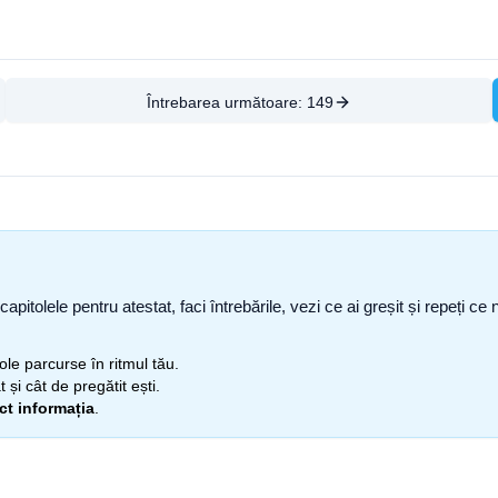
Întrebarea următoare:
149
capitolele pentru atestat, faci întrebările, vezi ce ai greșit și repeți 
itole parcurse în ritmul tău.
 și cât de pregătit ești.
ect informația
.