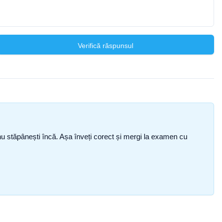
Verifică răspunsul
ce nu stăpânești încă. Așa înveți corect și mergi la examen cu