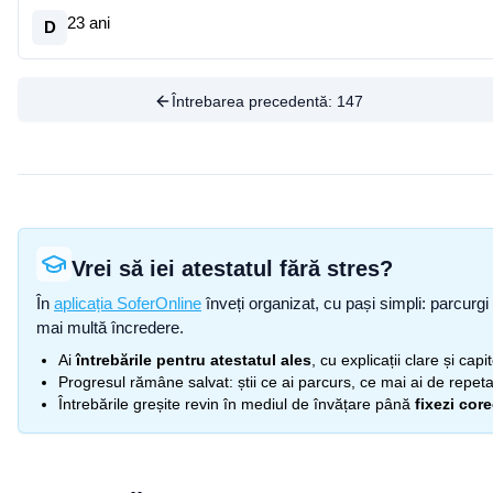
23 ani
D
Întrebarea precedentă:
147
Vrei să iei atestatul fără stres?
În
aplicația SoferOnline
înveți organizat, cu pași simpli: parcurgi 
mai multă încredere.
Ai
întrebările pentru atestatul ales
, cu explicații clare și cap
Progresul rămâne salvat: știi ce ai parcurs, ce mai ai de repetat
Întrebările greșite revin în mediul de învățare până
fixezi cor