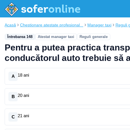
Acasă
Chestionare atestate profesional...
Manager taxi
Reguli 
Întrebarea 148
Atestat manager taxi
Reguli generale
Pentru a putea practica transp
conducătorul auto trebuie să 
18 ani
A
20 ani
B
21 ani
C