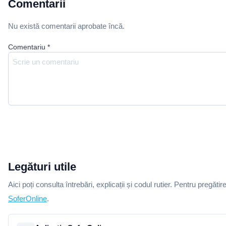
Comentarii
Nu există comentarii aprobate încă.
Comentariu
*
Legături utile
Aici poți consulta întrebări, explicații și codul rutier. Pentru pregătir
SoferOnline
.