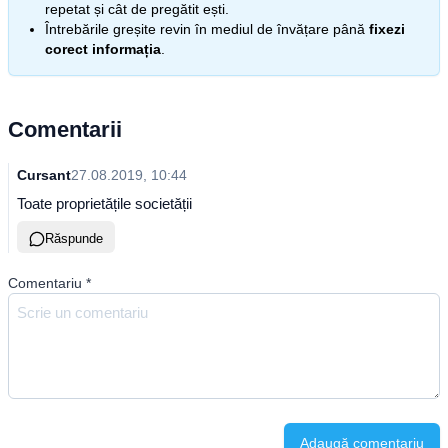
repetat și cât de pregătit ești.
Întrebările greșite revin în mediul de învățare până
fixezi
corect informația
.
Comentarii
Cursant
27.08.2019, 10:44
Toate proprietățile societății
Răspunde
Comentariu
*
Adaugă comentariu