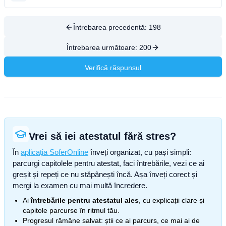
Întrebarea precedentă:
198
Întrebarea următoare:
200
Verifică răspunsul
Vrei să iei atestatul fără stres?
În
aplicația SoferOnline
înveți organizat, cu pași simpli:
parcurgi capitolele pentru atestat, faci întrebările, vezi ce ai
greșit și repeți ce nu stăpânești încă. Așa înveți corect și
mergi la examen cu mai multă încredere.
Ai
întrebările pentru atestatul ales
, cu explicații clare și
capitole parcurse în ritmul tău.
Progresul rămâne salvat: știi ce ai parcurs, ce mai ai de