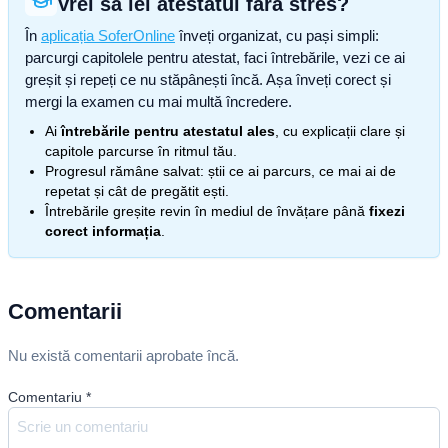
Vrei să iei atestatul fără stres?
În
aplicația SoferOnline
înveți organizat, cu pași simpli:
parcurgi capitolele pentru atestat, faci întrebările, vezi ce ai
greșit și repeți ce nu stăpânești încă. Așa înveți corect și
mergi la examen cu mai multă încredere.
Ai
întrebările pentru atestatul ales
, cu explicații clare și
capitole parcurse în ritmul tău.
Progresul rămâne salvat: știi ce ai parcurs, ce mai ai de
repetat și cât de pregătit ești.
Întrebările greșite revin în mediul de învățare până
fixezi
corect informația
.
Comentarii
Nu există comentarii aprobate încă.
Comentariu
*