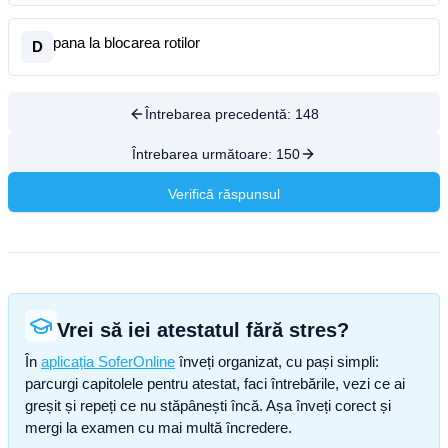
pana la blocarea rotilor
D
Întrebarea precedentă:
148
Întrebarea următoare:
150
Verifică răspunsul
Vrei să iei atestatul fără stres?
În
aplicația SoferOnline
înveți organizat, cu pași simpli:
parcurgi capitolele pentru atestat, faci întrebările, vezi ce ai
greșit și repeți ce nu stăpânești încă. Așa înveți corect și
mergi la examen cu mai multă încredere.