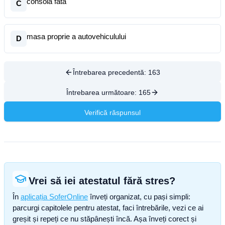
consola fata
C
masa proprie a autovehiculului
D
Întrebarea precedentă:
163
Întrebarea următoare:
165
Verifică răspunsul
Vrei să iei atestatul fără stres?
În
aplicația SoferOnline
înveți organizat, cu pași simpli:
parcurgi capitolele pentru atestat, faci întrebările, vezi ce ai
greșit și repeți ce nu stăpânești încă. Așa înveți corect și