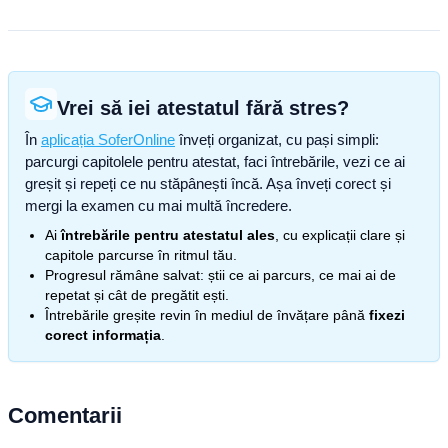
Vrei să iei atestatul fără stres?
În
aplicația SoferOnline
înveți organizat, cu pași simpli:
parcurgi capitolele pentru atestat, faci întrebările, vezi ce ai
greșit și repeți ce nu stăpânești încă. Așa înveți corect și
mergi la examen cu mai multă încredere.
Ai
întrebările pentru atestatul ales
, cu explicații clare și
capitole parcurse în ritmul tău.
Progresul rămâne salvat: știi ce ai parcurs, ce mai ai de
repetat și cât de pregătit ești.
Întrebările greșite revin în mediul de învățare până
fixezi
corect informația
.
Comentarii