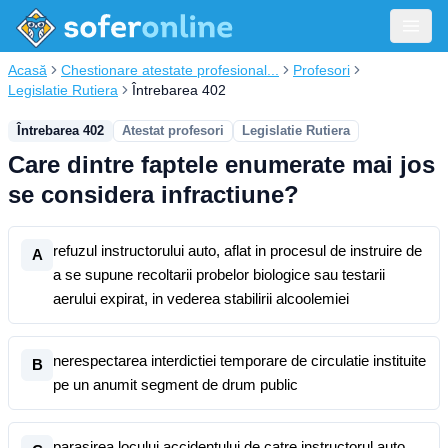
Acasă
Chestionare atestate profesional...
Profesori
Legislatie Rutiera
Întrebarea 402
Întrebarea 402
Atestat profesori
Legislatie Rutiera
Care dintre faptele enumerate mai jos
se considera infractiune?
refuzul instructorului auto, aflat in procesul de instruire de
A
a se supune recoltarii probelor biologice sau testarii
aerului expirat, in vederea stabilirii alcoolemiei
nerespectarea interdictiei temporare de circulatie instituite
B
pe un anumit segment de drum public
parasirea locului accidentului de catre instructorul auto,