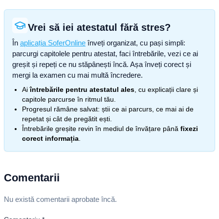
Vrei să iei atestatul fără stres?
În
aplicația SoferOnline
înveți organizat, cu pași simpli:
parcurgi capitolele pentru atestat, faci întrebările, vezi ce ai
greșit și repeți ce nu stăpânești încă. Așa înveți corect și
mergi la examen cu mai multă încredere.
Ai
întrebările pentru atestatul ales
, cu explicații clare și
capitole parcurse în ritmul tău.
Progresul rămâne salvat: știi ce ai parcurs, ce mai ai de
repetat și cât de pregătit ești.
Întrebările greșite revin în mediul de învățare până
fixezi
corect informația
.
Comentarii
Nu există comentarii aprobate încă.